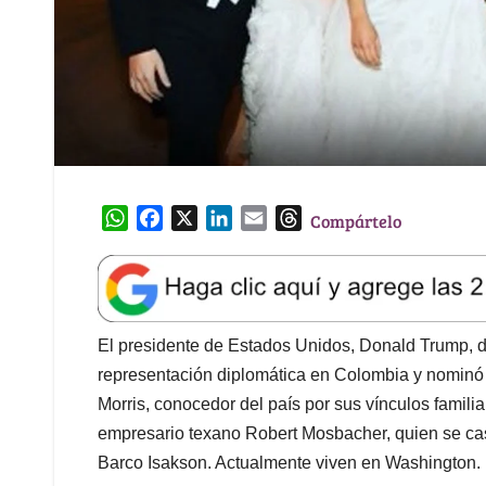
W
F
X
L
E
T
Compártelo
h
a
i
m
h
a
c
n
a
r
t
e
k
i
e
s
b
e
l
a
A
o
d
d
El presidente de Estados Unidos, Donald Trump, de
p
o
I
s
representación diplomática en Colombia y nominó
p
k
n
Morris, conocedor del país por sus vínculos famili
empresario texano Robert Mosbacher, quien se cas
Barco Isakson. Actualmente viven en Washington.