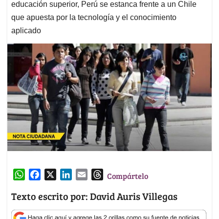
educación superior, Perú se estanca frente a un Chile
que apuesta por la tecnología y el conocimiento
aplicado
W
F
X
L
E
T
Compártelo
h
a
i
m
h
Texto escrito por: David Auris Villegas
a
c
n
a
r
t
e
k
i
e