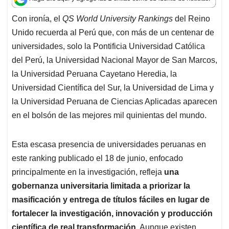
s
b
e
l
a
A
o
d
d
Con ironía, el
QS World University Rankings
del Reino
p
o
I
s
Unido recuerda al Perú que, con más de un centenar de
p
k
n
universidades, solo la Pontificia Universidad Católica
del Perú, la Universidad Nacional Mayor de San Marcos,
la Universidad Peruana Cayetano Heredia, la
Universidad Científica del Sur, la Universidad de Lima y
la Universidad Peruana de Ciencias Aplicadas aparecen
en el bolsón de las mejores mil quinientas del mundo.
Esta escasa presencia de universidades peruanas en
este ranking publicado el 18 de junio, enfocado
principalmente en la investigación, refleja
una
gobernanza universitaria limitada a priorizar la
masificación y entrega de títulos fáciles en lugar de
fortalecer la investigación, innovación y producción
científica de real transformación.
Aunque existen