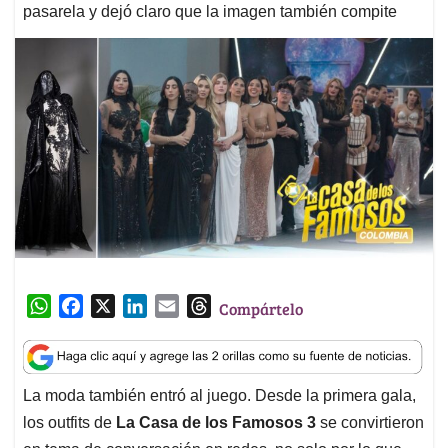
pasarela y dejó claro que la imagen también compite
W
F
X
L
E
T
Compártelo
h
a
i
m
h
a
c
n
a
r
t
e
k
i
e
La moda también entró al juego. Desde la primera gala,
s
b
e
l
a
los outfits de
La Casa de los Famosos 3
se convirtieron
A
o
d
d