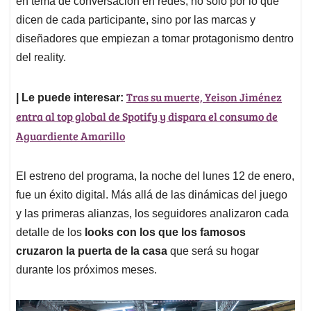
p
o
I
s
en tema de conversación en redes, no solo por lo que
p
k
n
dicen de cada participante, sino por las marcas y
diseñadores que empiezan a tomar protagonismo dentro
del reality.
Tras su muerte, Yeison Jiménez
| Le puede interesar:
entra al top global de Spotify y dispara el consumo de
Aguardiente Amarillo
El estreno del programa, la noche del lunes 12 de enero,
fue un éxito digital. Más allá de las dinámicas del juego
y las primeras alianzas, los seguidores analizaron cada
detalle de los
looks con los que los famosos
cruzaron la puerta de la casa
que será su hogar
durante los próximos meses.