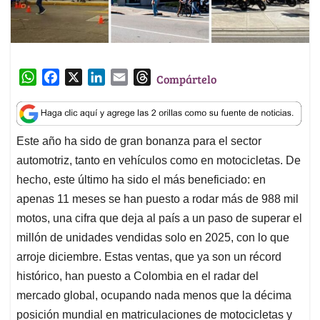
W
F
X
L
E
T
Compártelo
h
a
i
m
h
a
c
n
a
r
t
e
k
i
e
Este año ha sido de gran bonanza para el sector
s
b
e
l
a
automotriz, tanto en vehículos como en motocicletas. De
A
o
d
d
p
o
I
s
hecho, este último ha sido el más beneficiado: en
p
k
n
apenas 11 meses se han puesto a rodar más de 988 mil
motos, una cifra que deja al país a un paso de superar el
millón de unidades vendidas solo en 2025, con lo que
arroje diciembre. Estas ventas, que ya son un récord
histórico, han puesto a Colombia en el radar del
mercado global, ocupando nada menos que la décima
posición mundial en matriculaciones de motocicletas y