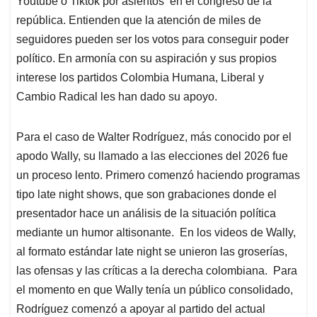
p
o
I
s
Youtube o Tiktok por asientos en el congreso de la
p
k
n
república. Entienden que la atención de miles de
seguidores pueden ser los votos para conseguir poder
político. En armonía con su aspiración y sus propios
interese los partidos Colombia Humana, Liberal y
Cambio Radical les han dado su apoyo.
Para el caso de Walter Rodríguez, más conocido por el
apodo Wally, su llamado a las elecciones del 2026 fue
un proceso lento. Primero comenzó haciendo programas
tipo late night shows, que son grabaciones donde el
presentador hace un análisis de la situación política
mediante un humor altisonante. En los videos de Wally,
al formato estándar late night se unieron las groserías,
las ofensas y las críticas a la derecha colombiana. Para
el momento en que Wally tenía un público consolidado,
Rodríguez comenzó a apoyar al partido del actual