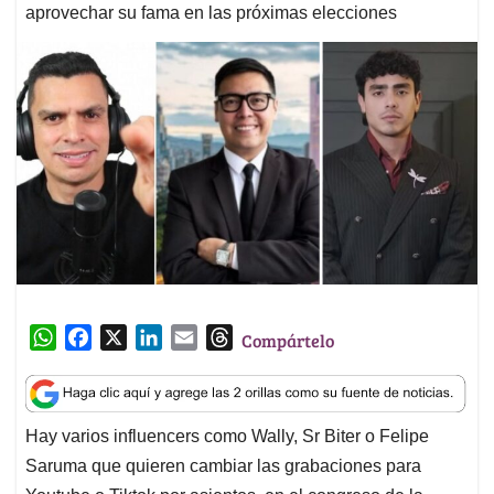
aprovechar su fama en las próximas elecciones
W
F
X
L
E
T
Compártelo
h
a
i
m
h
a
c
n
a
r
t
e
k
i
e
Hay varios influencers como Wally, Sr Biter o Felipe
s
b
e
l
a
Saruma que quieren cambiar las grabaciones para
A
o
d
d