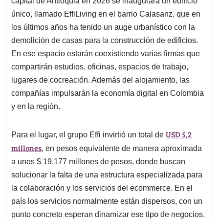
p
o
I
s
capital de Antioquia en 2026 se inaugurará un edificio
p
k
n
único, llamado EffiLiving en el barrio Calasanz, que en
los últimos años ha tenido un auge urbanístico con la
demolición de casas para la construcción de edificios.
En ese espacio estarán coexistiendo varias firmas que
compartirán estudios, oficinas, espacios de trabajo,
lugares de cocreación. Además del alojamiento, las
compañías impulsarán la economía digital en Colombia
y en la región.
USD 5,2
Para el lugar, el grupo Effi invirtió un total de
millones
, en pesos equivalente de manera aproximada
a unos $ 19.177 millones de pesos, donde buscan
solucionar la falta de una estructura especializada para
la colaboración y los servicios del ecommerce. En el
país los servicios normalmente están dispersos, con un
punto concreto esperan dinamizar ese tipo de negocios.