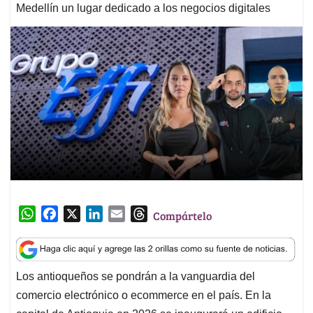
Medellín un lugar dedicado a los negocios digitales
W
F
X
L
E
T
Compártelo
h
a
i
m
h
a
c
n
a
r
t
e
k
i
e
Los antioqueños se pondrán a la vanguardia del
s
b
e
l
a
comercio electrónico o ecommerce en el país. En la
A
o
d
d