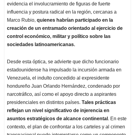
p
o
I
s
evidencia el involucramiento de figuras de fuerte
p
k
n
influencia y postura radical en la región, cercanas a
Marco Rubio,
quienes habrían participado en la
creación de un entramado orientado al ejercicio de
control económico, militar y político sobre las
sociedades latinoamericanas.
Desde esta óptica, se advierte que dicho funcionario
estadounidense ha impulsado la incursión armada en
Venezuela, el indulto concedido al expresidente
hondureño Juan Orlando Hernández, condenado por
narcotráfico, así como el apoyo directo a aspirantes
presidenciales en distintos países.
Tales prácticas
reflejan un nivel significativo de
injerencia en
asuntos estratégicos de alcance continental
. En este
contexto, el plan de confrontar a los carteles y al crimen
transnacional puede interpretarse como un componente