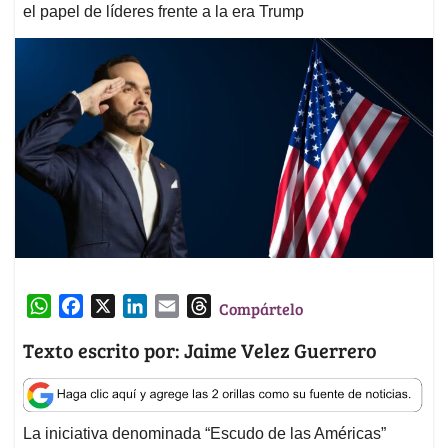
el papel de líderes frente a la era Trump
W
F
X
L
E
T
Compártelo
h
a
i
m
h
Texto escrito por: Jaime Velez Guerrero
a
c
n
a
r
t
e
k
i
e
s
b
e
l
a
A
o
d
d
La iniciativa denominada “Escudo de las Américas”