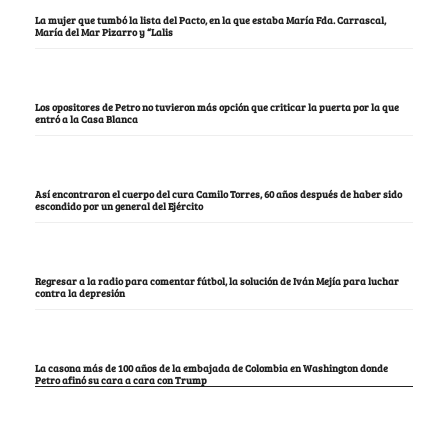
La mujer que tumbó la lista del Pacto, en la que estaba María Fda. Carrascal,
María del Mar Pizarro y “Lalis
Los opositores de Petro no tuvieron más opción que criticar la puerta por la que
entró a la Casa Blanca
Así encontraron el cuerpo del cura Camilo Torres, 60 años después de haber sido
escondido por un general del Ejército
Regresar a la radio para comentar fútbol, la solución de Iván Mejía para luchar
contra la depresión
La casona más de 100 años de la embajada de Colombia en Washington donde
Petro afinó su cara a cara con Trump