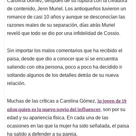
p
o
I
s
Carolina Gómez, después de su ruptura con la creadora
p
k
n
de contenido, Jenn Muriel. Los antioqueños tuvieron un
romance de casi 10 años y aunque se desconocían las
razones reales de su separación, días atrás Muriel
reveló que todo se dio por una infidelidad de Cossio.
Sin importar los malos comentarios que ha recibido el
paisa, desde que dio a conocer que sí se encuentra
saliendo con otra persona, poco a poco ha decidido ir
soltando algunos de los detalles detrás de su nueva
relación.
la joven de 19
Muchas de las críticas a Carolina Gómez,
años quien es la nueva novia del influencer
, son por su
edad y su apariencia física. En cada una de las
ocasiones en las que la mujer ha sido señalada, el paisa
ha salido a defender a su pareja.