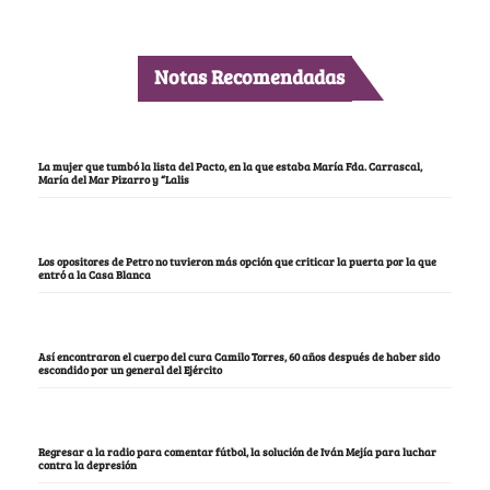
Notas Recomendadas
La mujer que tumbó la lista del Pacto, en la que estaba María Fda. Carrascal,
María del Mar Pizarro y “Lalis
Los opositores de Petro no tuvieron más opción que criticar la puerta por la que
entró a la Casa Blanca
Así encontraron el cuerpo del cura Camilo Torres, 60 años después de haber sido
escondido por un general del Ejército
Regresar a la radio para comentar fútbol, la solución de Iván Mejía para luchar
contra la depresión