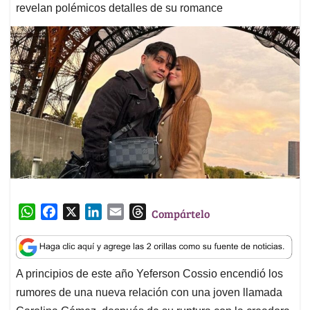
revelan polémicos detalles de su romance
W
F
X
L
E
T
Compártelo
h
a
i
m
h
a
c
n
a
r
t
e
k
i
e
A principios de este año Yeferson Cossio encendió los
s
b
e
l
a
rumores de una nueva relación con una joven llamada
A
o
d
d