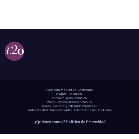
Calle 98a # 51-69 La Castellana
Bogotá, Colombia.
contacto @las2orillas.co
Pauta:
comercial@las2orillas.co
Temas Juridicos:
juridico@las2orillas.co
Todos los derechos reservados. Fundación Las Dos Orillas
¿Quiénes somos?
Política de Privacidad