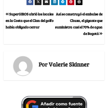
SuperGIROS abrió los locales
Así se construyó el embalse de
en la Costa que el Clan del golfo
Chuza, el gigante que
había obligado cerrar
suministra casi el 70% de agua
de Bogotá
Por
Valerie Skinner