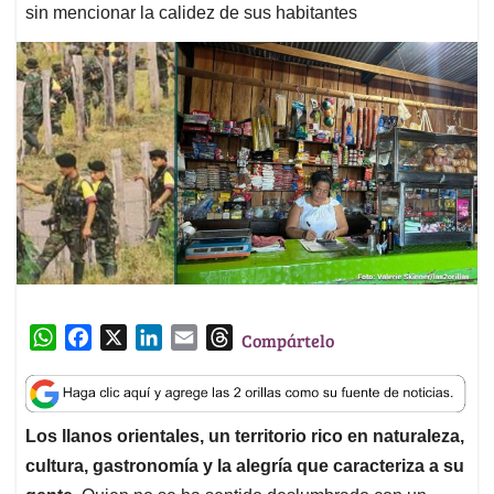
sin mencionar la calidez de sus habitantes
W
F
X
L
E
T
Compártelo
h
a
i
m
h
a
c
n
a
r
t
e
k
i
e
Los llanos orientales, un territorio rico en naturaleza,
s
b
e
l
a
cultura, gastronomía y la alegría que caracteriza a su
A
o
d
d