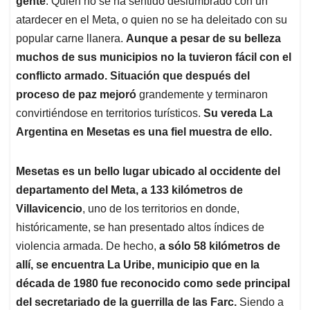
p
o
I
s
gente
. Quien no se ha sentido deslumbrado con un
p
k
n
atardecer en el Meta, o quien no se ha deleitado con su
popular carne llanera.
Aunque a pesar de su belleza
muchos de sus municipios no la tuvieron fácil con el
conflicto armado. Situación que después del
proceso de paz mejoró
grandemente y terminaron
convirtiéndose en territorios turísticos.
Su vereda La
Argentina en Mesetas es una fiel muestra de ello.
Mesetas es un bello lugar ubicado al occidente del
departamento del Meta, a 133 kilómetros de
Villavicencio
, uno de los territorios en donde,
históricamente, se han presentado altos índices de
violencia armada. De hecho,
a sólo 58 kilómetros de
allí, se encuentra La Uribe, municipio que en la
década de 1980 fue reconocido como sede principal
del secretariado de la guerrilla de las Farc.
Siendo a