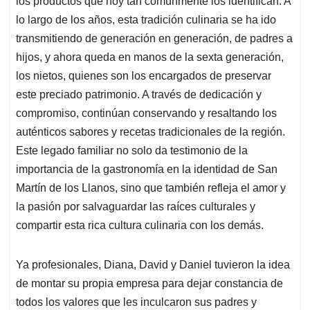
los productos que hoy tan comúnmente los identifican. A
A
o
d
d
p
o
I
s
lo largo de los años, esta tradición culinaria se ha ido
p
k
n
transmitiendo de generación en generación, de padres a
hijos, y ahora queda en manos de la sexta generación,
los nietos, quienes son los encargados de preservar
este preciado patrimonio. A través de dedicación y
compromiso, continúan conservando y resaltando los
auténticos sabores y recetas tradicionales de la región.
Este legado familiar no solo da testimonio de la
importancia de la gastronomía en la identidad de San
Martín de los Llanos, sino que también refleja el amor y
la pasión por salvaguardar las raíces culturales y
compartir esta rica cultura culinaria con los demás.
Ya profesionales, Diana, David y Daniel tuvieron la idea
de montar su propia empresa para dejar constancia de
todos los valores que les inculcaron sus padres y