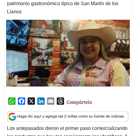
patrimonio gastronómico típico de San Martín de los
Llanos
W
F
X
L
E
T
Compártelo
h
a
i
m
h
a
c
n
a
r
t
e
k
i
e
Los antepasados dieron el primer paso comercializando
s
b
e
l
a