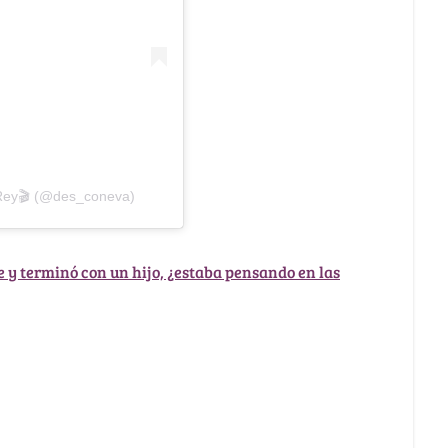
 Rey🎬 (@des_coneva)
e y terminó con un hijo, ¿estaba pensando en las