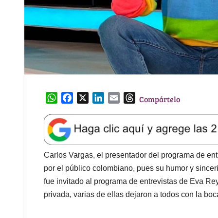
W
F
X
L
E
T
Compártelo
h
a
i
m
h
a
c
n
a
r
t
e
k
i
e
s
b
e
l
a
A
o
d
d
Carlos Vargas, el presentador del programa de ent
p
o
I
s
por el público colombiano, pues su humor y sinceri
p
k
n
fue invitado al programa de entrevistas de Eva Re
privada, varias de ellas dejaron a todos con la boc