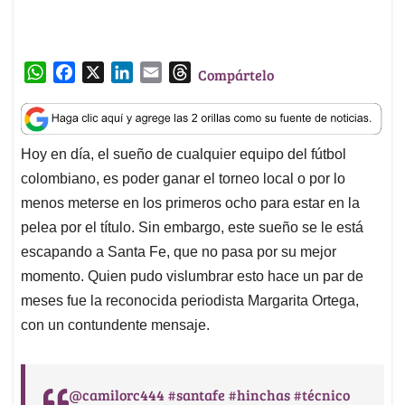
W
F
X
L
E
T
Compártelo
h
a
i
m
h
a
c
n
a
r
t
e
k
i
e
Hoy en día, el sueño de cualquier equipo del fútbol
s
b
e
l
a
colombiano, es poder ganar el torneo local o por lo
A
o
d
d
p
o
I
s
menos meterse en los primeros ocho para estar en la
p
k
n
pelea por el título. Sin embargo, este sueño se le está
escapando a Santa Fe, que no pasa por su mejor
momento. Quien pudo vislumbrar esto hace un par de
meses fue la reconocida periodista Margarita Ortega,
con un contundente mensaje.
@camilorc444
#santafe
#hinchas
#técnico