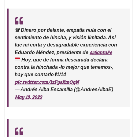
🚨 Dinero por delante, empatía nula con el
sentimiento de hincha, y visión limitada. Así
fue mi corta y desagradable experiencia con
@SantaFe
Eduardo Méndez, presidente de
Hoy, que de forma descarada declara
contra la hinchada -lo mejor que tenemos-,
hay que contarlo
⬇️
1/14
pic.twitter.com/izFysXmQqN
— Andrés Alba Escamilla (@AndresAlbaE)
May 13, 2023
Y no, esto no es por la hinchada. Esto es