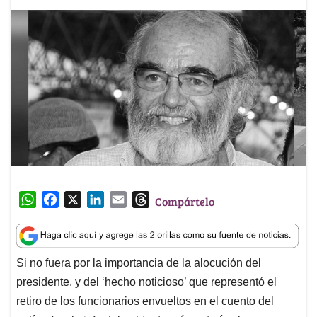
W
F
X
L
E
T
Compártelo
h
a
i
m
h
a
c
n
a
r
t
e
k
i
e
Si no fuera por la importancia de la alocución del
s
b
e
l
a
presidente, y del ‘hecho noticioso’ que representó el
A
o
d
d
p
o
I
s
retiro de los funcionarios envueltos en el cuento del