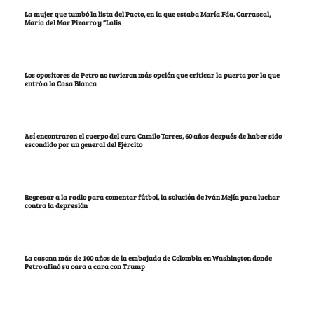
La mujer que tumbó la lista del Pacto, en la que estaba María Fda. Carrascal,
María del Mar Pizarro y “Lalis
Los opositores de Petro no tuvieron más opción que criticar la puerta por la que
entró a la Casa Blanca
Así encontraron el cuerpo del cura Camilo Torres, 60 años después de haber sido
escondido por un general del Ejército
Regresar a la radio para comentar fútbol, la solución de Iván Mejía para luchar
contra la depresión
La casona más de 100 años de la embajada de Colombia en Washington donde
Petro afinó su cara a cara con Trump