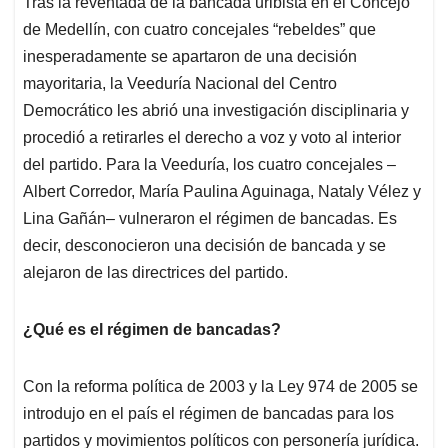
Tras la reventada de la bancada uribista en el Concejo
s
b
e
l
a
de Medellín, con cuatro concejales “rebeldes” que
A
o
d
d
p
o
I
s
inesperadamente se apartaron de una decisión
p
k
n
mayoritaria, la Veeduría Nacional del Centro
Democrático les abrió una investigación disciplinaria y
procedió a retirarles el derecho a voz y voto al interior
del partido. Para la Veeduría, los cuatro concejales –
Albert Corredor, María Paulina Aguinaga, Nataly Vélez y
Lina Gañán– vulneraron el régimen de bancadas. Es
decir, desconocieron una decisión de bancada y se
alejaron de las directrices del partido.
¿Qué es el régimen de bancadas?
Con la reforma política de 2003 y la Ley 974 de 2005 se
introdujo en el país el régimen de bancadas para los
partidos y movimientos políticos con personería jurídica.