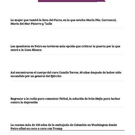
La mujer que tumbó la lista del Pacto, en la que estaba María Fda. Carrascal,
María del Mar Pizarro y “Lalis
Los opositores de Petro no tuvieron más opción que criticar la puerta por la que
entró a la Casa Blanca
Así encontraron el cuerpo del cura Camilo Torres, 60 años después de haber sido
escondido por un general del Ejército
Regresar a la radio para comentar fútbol, la solución de Iván Mejía para luchar
contra la depresión
La casona más de 100 años de la embajada de Colombia en Washington donde
Petro afinó su cara a cara con Trump