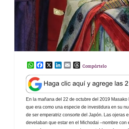
W
F
X
L
E
T
Compártelo
h
a
i
m
h
a
c
n
a
r
t
e
k
i
e
s
b
e
l
a
A
o
d
d
En la mañana del 22 de octubre del 2019 Masako l
p
o
I
s
que era como una especie de investidura en su nue
p
k
n
de ser emperatriz consorte del Japón. Las ojeras
develaban que estar en el Michodai –nombre con e