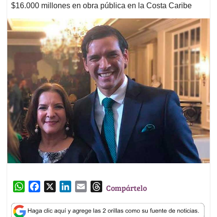
$16.000 millones en obra pública en la Costa Caribe
W
F
X
L
E
T
Compártelo
h
a
i
m
h
a
c
n
a
r