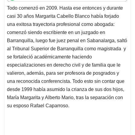
t
e
k
i
e
Todo comenzó en 2009. Hasta ese entonces y durante
s
b
e
l
a
casi 30 años Margarita Cabello Blanco había forjado
A
o
d
d
p
o
I
s
una exitosa trayectoria profesional como abogada:
p
k
n
comenzó siendo escribiente en un juzgado en
Barranquilla, luego fue juez penal en Sabanalarga, saltó
al Tribunal Superior de Barranquilla como magistrada y
se fortaleció académicamente haciendo
especializaciones en derecho civil y de familia que le
valieron, además, para ser profesora de posgrados y
una reconocida conferencista. Todo esto sin contar que
desde 1999 había asumido la crianza de sus dos hijos,
María Margarita y Alberto Mario, tras la separación con
su esposo Rafael Caparroso.