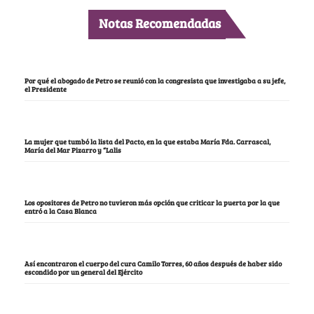
Notas Recomendadas
Por qué el abogado de Petro se reunió con la congresista que investigaba a su jefe,
el Presidente
La mujer que tumbó la lista del Pacto, en la que estaba María Fda. Carrascal,
María del Mar Pizarro y “Lalis
Los opositores de Petro no tuvieron más opción que criticar la puerta por la que
entró a la Casa Blanca
Así encontraron el cuerpo del cura Camilo Torres, 60 años después de haber sido
escondido por un general del Ejército