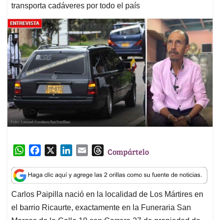
transporta cadáveres por todo el país
W
F
X
L
E
T
Compártelo
h
a
i
m
h
a
c
n
a
r
t
e
k
i
e
Carlos Paipilla nació en la localidad de Los Mártires en
s
b
e
l
a
el barrio Ricaurte, exactamente en la Funeraria San
A
o
d
d