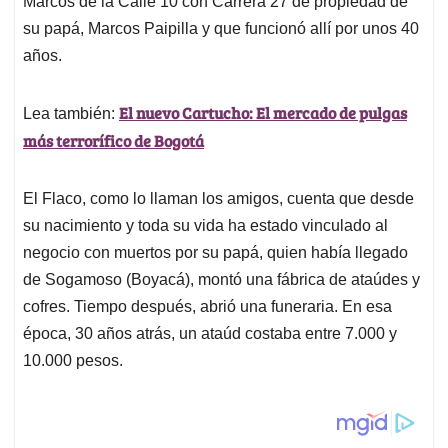
p
o
I
s
Marcos de la Calle 10 con Carrera 27 de propiedad de
p
k
n
su papá, Marcos Paipilla y que funcionó allí por unos 40
años.
El nuevo Cartucho: El mercado de pulgas
Lea también:
más terrorífico de Bogotá
El Flaco, como lo llaman los amigos, cuenta que desde
su nacimiento y toda su vida ha estado vinculado al
negocio con muertos por su papá, quien había llegado
de Sogamoso (Boyacá), montó una fábrica de ataúdes y
cofres. Tiempo después, abrió una funeraria. En esa
época, 30 años atrás, un ataúd costaba entre 7.000 y
10.000 pesos.