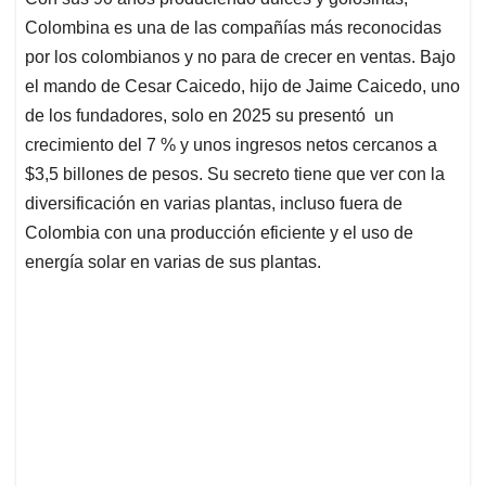
s
b
e
l
a
Colombina es una de las compañías más reconocidas
A
o
d
d
p
o
I
s
por los colombianos y no para de crecer en ventas. Bajo
p
k
n
el mando de Cesar Caicedo, hijo de Jaime Caicedo, uno
de los fundadores, solo en 2025 su presentó un
crecimiento del 7 % y unos ingresos netos cercanos a
$3,5 billones de pesos. Su secreto tiene que ver con la
diversificación en varias plantas, incluso fuera de
Colombia con una producción eficiente y el uso de
energía solar en varias de sus plantas.