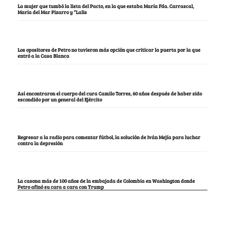
La mujer que tumbó la lista del Pacto, en la que estaba María Fda. Carrascal,
María del Mar Pizarro y “Lalis
Los opositores de Petro no tuvieron más opción que criticar la puerta por la que
entró a la Casa Blanca
Así encontraron el cuerpo del cura Camilo Torres, 60 años después de haber sido
escondido por un general del Ejército
Regresar a la radio para comentar fútbol, la solución de Iván Mejía para luchar
contra la depresión
La casona más de 100 años de la embajada de Colombia en Washington donde
Petro afinó su cara a cara con Trump