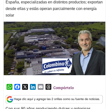
España, especializadas en distintos productos; exportan
desde ellas y estás operan parcialmente con energía
solar
W
F
X
L
E
T
Compártelo
h
a
i
m
h
a
c
n
a
r
t
e
k
i
e
Con sus 90 años produciendo dulces y golosinas,