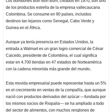
Los bombones Bon Bon Bum, creados en 1970, son uno
s
b
e
l
a
de los productos estrella de la empresa vallecaucana
A
o
d
d
p
o
I
s
Colombina. Se consume en 90 países, incluidos
p
k
n
destinos tan lejanos como Senegal, Cabo Verde y
Guinea en el África.
Aunque ya tenía presencia en Estados Unidos, la
entrada a Walmart es un gran logro comercial de César
Caicedo, presidente de Colombina, el cual significa
estar en 4.700 tiendas en 47 estados de Norteamérica
con la cadena minorista más grande del mundo.
Esta movida empresarial puede representar hasta un 5%
en el crecimiento en ventas de la compañía, que aunque
nació con productos derivados del azúcar —fundada por
los mismos socios de Riopaila— se ha ampliado a todo
del sector de alimentos, con muchos renglones de