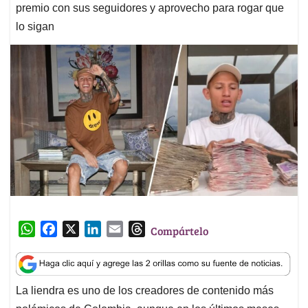
premio con sus seguidores y aprovecho para rogar que
lo sigan
W
F
X
L
E
T
Compártelo
h
a
i
m
h
a
c
n
a
r
t
e
k
i
e
La liendra es uno de los creadores de contenido más
s
b
e
l
a