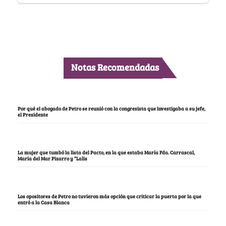
Notas Recomendadas
Por qué el abogado de Petro se reunió con la congresista que investigaba a su jefe,
el Presidente
La mujer que tumbó la lista del Pacto, en la que estaba María Fda. Carrascal,
María del Mar Pizarro y “Lalis
Los opositores de Petro no tuvieron más opción que criticar la puerta por la que
entró a la Casa Blanca