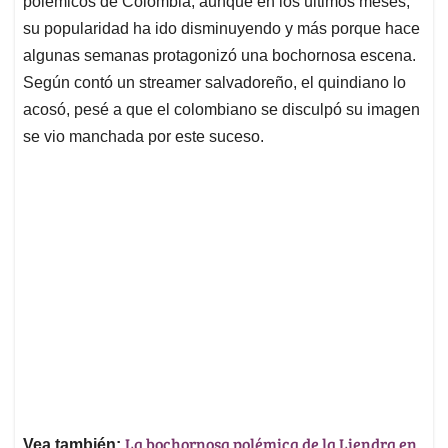
polémicos de Colombia, aunque en los últimos meses,
A
o
d
d
p
o
I
s
su popularidad ha ido disminuyendo y más porque hace
p
k
n
algunas semanas protagonizó una bochornosa escena.
Según contó un streamer salvadoreño, el quindiano lo
acosó, pesé a que el colombiano se disculpó su imagen
se vio manchada por este suceso.
La bochornosa polémica de la Liendra en
Vea también: