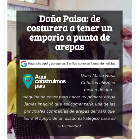
t
e
k
i
e
s
b
e
l
a
Doña Paisa: de
A
o
d
d
costurera a tener un
p
o
I
s
p
k
n
emporio a punta de
arepas
Doña María Rosa
Ceballos utilizó el
molino de una
máquina de coser para hacer su primera arepa.
Jamás imaginó que así comenzaría una de las
principales compañías de arepas del país que
tiene el apoyo de un aliado estratégico para su
crecimiento