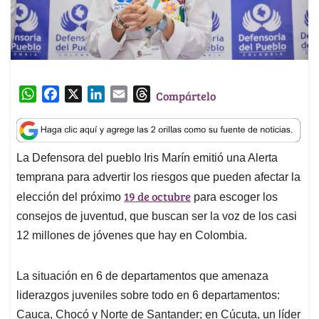
W
F
X
L
E
T
Compártelo
h
a
i
m
h
a
c
n
a
r
t
e
k
i
e
La Defensora del pueblo Iris Marín emitió una Alerta
s
b
e
l
a
temprana para advertir los riesgos que pueden afectar la
A
o
d
d
p
o
I
s
19 de octubre
elección del próximo
para escoger los
p
k
n
consejos de juventud, que buscan ser la voz de los casi
12 millones de jóvenes que hay en Colombia.
La situación en 6 de departamentos que amenaza
liderazgos juveniles sobre todo en 6 departamentos:
Cauca, Chocó y Norte de Santander; en Cúcuta, un líder