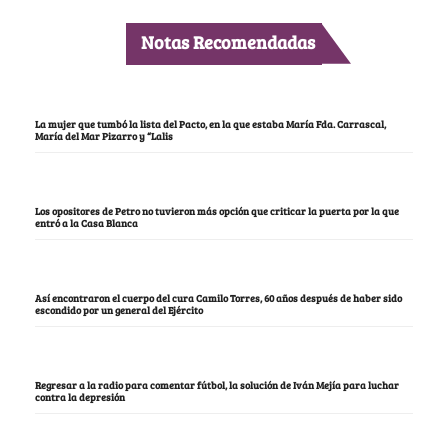
Notas Recomendadas
La mujer que tumbó la lista del Pacto, en la que estaba María Fda. Carrascal,
María del Mar Pizarro y “Lalis
Los opositores de Petro no tuvieron más opción que criticar la puerta por la que
entró a la Casa Blanca
Así encontraron el cuerpo del cura Camilo Torres, 60 años después de haber sido
escondido por un general del Ejército
Regresar a la radio para comentar fútbol, la solución de Iván Mejía para luchar
contra la depresión