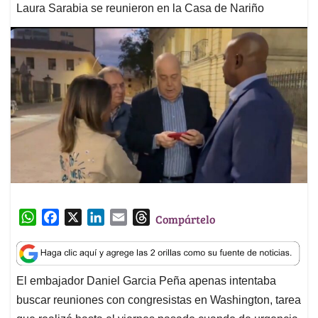
Laura Sarabia se reunieron en la Casa de Nariño
W
F
X
L
E
T
Compártelo
h
a
i
m
h
a
c
n
a
r
t
e
k
i
e
El embajador Daniel Garcia Peña apenas intentaba
s
b
e
l
a
buscar reuniones con congresistas en Washington, tarea
A
o
d
d