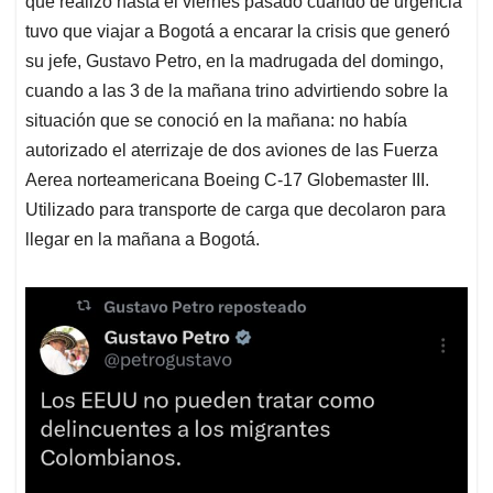
p
o
I
s
que realizó hasta el viernes pasado cuando de urgencia
p
k
n
tuvo que viajar a Bogotá a encarar la crisis que generó
su jefe, Gustavo Petro, en la madrugada del domingo,
cuando a las 3 de la mañana trino advirtiendo sobre la
situación que se conoció en la mañana: no había
autorizado el aterrizaje de dos aviones de las Fuerza
Aerea norteamericana Boeing C-17 Globemaster III.
Utilizado para transporte de carga que decolaron para
llegar en la mañana a Bogotá.