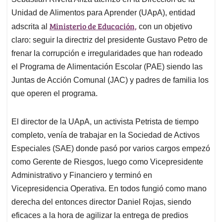
s
b
e
l
a
Unidad de Alimentos para Aprender (UApA), entidad
A
o
d
d
p
o
I
s
Ministerio de Educación,
adscrita al
con un objetivo
p
k
n
claro: seguir la directriz del presidente Gustavo Petro de
frenar la corrupción e irregularidades que han rodeado
el Programa de Alimentación Escolar (PAE) siendo las
Juntas de Acción Comunal (JAC) y padres de familia los
que operen el programa.
El director de la UApA, un activista Petrista de tiempo
completo, venía de trabajar en la Sociedad de Activos
Especiales (SAE) donde pasó por varios cargos empezó
como Gerente de Riesgos, luego como Vicepresidente
Administrativo y Financiero y terminó en
Vicepresidencia Operativa. En todos fungió como mano
derecha del entonces director Daniel Rojas, siendo
eficaces a la hora de agilizar la entrega de predios