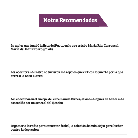
Notas Recomendadas
La mujer que tumbó la lista del Pacto, en la que estaba María Fda. Carrascal,
María del Mar Pizarro y “Lalis
Los opositores de Petro no tuvieron más opción que criticar la puerta por la que
entró a la Casa Blanca
Así encontraron el cuerpo del cura Camilo Torres, 60 años después de haber sido
escondido por un general del Ejército
Regresar a la radio para comentar fútbol, la solución de Iván Mejía para luchar
contra la depresión