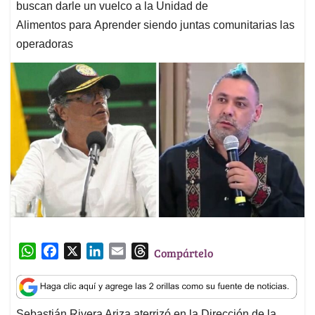
buscan darle un vuelco a la Unidad de
Alimentos para Aprender siendo juntas comunitarias las
operadoras
W
F
X
L
E
T
Compártelo
h
a
i
m
h
a
c
n
a
r
t
e
k
i
e
Sebastián Rivera Ariza aterrizó en la Dirección de la