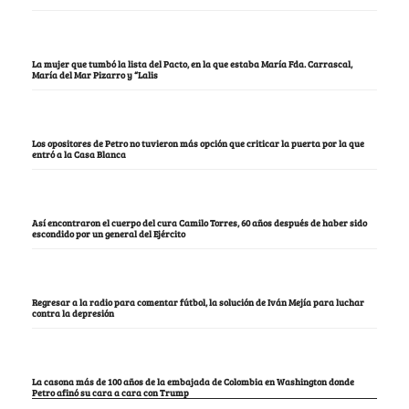
La mujer que tumbó la lista del Pacto, en la que estaba María Fda. Carrascal,
María del Mar Pizarro y “Lalis
Los opositores de Petro no tuvieron más opción que criticar la puerta por la que
entró a la Casa Blanca
Así encontraron el cuerpo del cura Camilo Torres, 60 años después de haber sido
escondido por un general del Ejército
Regresar a la radio para comentar fútbol, la solución de Iván Mejía para luchar
contra la depresión
La casona más de 100 años de la embajada de Colombia en Washington donde
Petro afinó su cara a cara con Trump