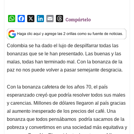
W
F
X
L
E
T
Compártelo
h
a
i
m
h
a
c
n
a
r
t
e
k
i
e
Colombia se ha dado el lujo de despilfarrar todas las
s
b
e
l
a
bonanzas que se le han presentado. Las buenas y las
A
o
d
d
p
o
I
s
malas, todas han terminado mal. Con la bonanza de la
p
k
n
paz no nos puede volver a pasar semejante desgracia.
Con la bonanza cafetera de los años 70, el país
esperanzado creyó que podría resolver todos sus males
y carencias. Millones de dólares llegaron al país gracias
al aumento inesperado de los precios del café. Una
bonanza que todos pensábamos podría sacarnos de la
pobreza y convertirnos en una sociedad más equitativa y