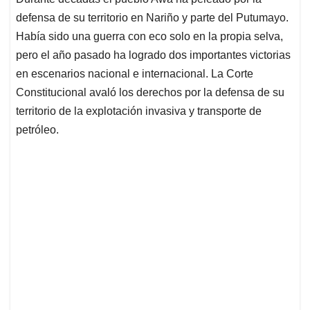
s
b
e
l
a
defensa de su territorio en Nariño y parte del Putumayo.
A
o
d
d
p
o
I
s
Había sido una guerra con eco solo en la propia selva,
p
k
n
pero el año pasado ha logrado dos importantes victorias
en escenarios nacional e internacional. La Corte
Constitucional avaló los derechos por la defensa de su
territorio de la explotación invasiva y transporte de
petróleo.