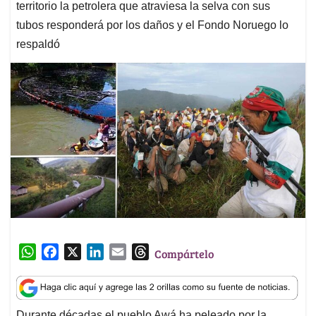
territorio la petrolera que atraviesa la selva con sus
tubos responderá por los daños y el Fondo Noruego lo
respaldó
W
F
X
L
E
T
Compártelo
h
a
i
m
h
a
c
n
a
r
t
e
k
i
e
Durante décadas el pueblo Awá ha peleado por la