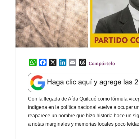
W
F
X
L
E
T
Compártelo
h
a
i
m
h
a
c
n
a
r
t
e
k
i
e
s
b
e
l
a
A
o
d
d
Con la llegada de Aída Quilcué como fórmula vicep
p
o
I
s
indígena en la política nacional vuelve a ocupar u
p
k
n
reaparece un nombre que hizo historia hace un s
a notas marginales y memorias locales poco leídas