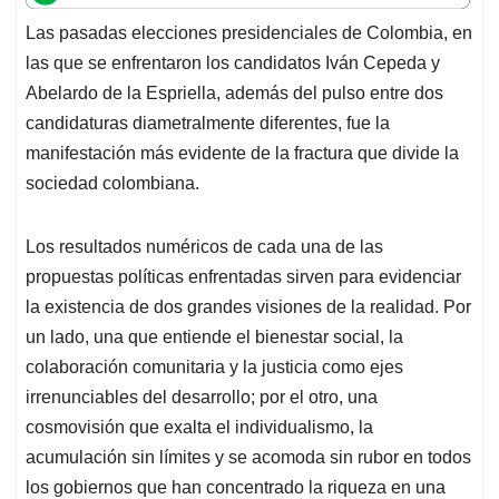
A
o
d
d
p
o
I
s
Las pasadas elecciones presidenciales de Colombia, en
p
k
n
las que se enfrentaron los candidatos Iván Cepeda y
Abelardo de la Espriella, además del pulso entre dos
candidaturas diametralmente diferentes, fue la
manifestación más evidente de la fractura que divide la
sociedad colombiana.
Los resultados numéricos de cada una de las
propuestas políticas enfrentadas sirven para evidenciar
la existencia de dos grandes visiones de la realidad. Por
un lado, una que entiende el bienestar social, la
colaboración comunitaria y la justicia como ejes
irrenunciables del desarrollo; por el otro, una
cosmovisión que exalta el individualismo, la
acumulación sin límites y se acomoda sin rubor en todos
los gobiernos que han concentrado la riqueza en una