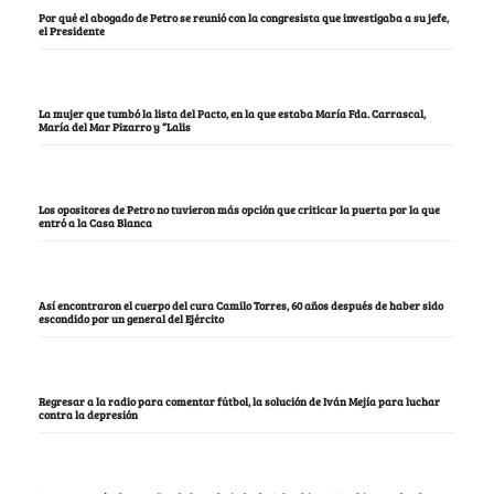
Por qué el abogado de Petro se reunió con la congresista que investigaba a su jefe,
el Presidente
La mujer que tumbó la lista del Pacto, en la que estaba María Fda. Carrascal,
María del Mar Pizarro y “Lalis
Los opositores de Petro no tuvieron más opción que criticar la puerta por la que
entró a la Casa Blanca
Así encontraron el cuerpo del cura Camilo Torres, 60 años después de haber sido
escondido por un general del Ejército
Regresar a la radio para comentar fútbol, la solución de Iván Mejía para luchar
contra la depresión