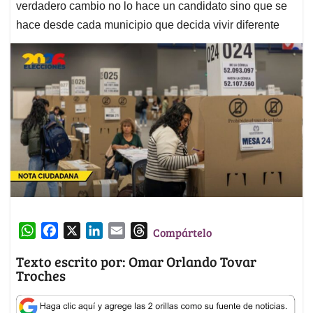
verdadero cambio no lo hace un candidato sino que se
hace desde cada municipio que decida vivir diferente
W
F
X
L
E
T
Compártelo
h
a
i
m
h
Texto escrito por: Omar Orlando Tovar
a
c
n
a
r
Troches
t
e
k
i
e
s
b
e
l
a