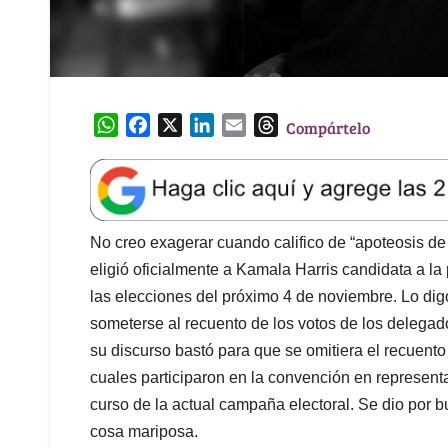
W
F
X
L
E
T
Compártelo
h
a
i
m
h
a
c
n
a
r
t
e
k
i
e
s
b
e
l
a
A
o
d
d
No creo exagerar cuando califico de “apoteosis d
p
o
I
s
eligió oficialmente a Kamala Harris candidata a l
p
k
n
las elecciones del próximo 4 de noviembre. Lo dig
someterse al recuento de los votos de los delegad
su discurso bastó para que se omitiera el recuento
cuales participaron en la convención en represent
curso de la actual campaña electoral. Se dio por b
cosa mariposa.