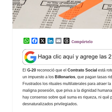
W
F
X
L
E
T
Compártelo
h
a
i
m
h
a
c
n
a
r
t
e
k
i
e
s
b
e
l
a
A
o
d
d
El
G-20
reconoció que el
Contrato Social
está rot
p
o
I
s
un impuesto a los
Billonarios
, que pagan tasas r
p
k
n
Frustrados los rituales multilaterales para atraer l
maligna posesión, que priva a la dignidad humana,
hay consenso sobre qué suma es riqueza, ni qué p
desnaturalizados privilegiados.