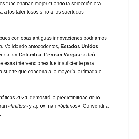
s funcionaban mejor cuando la selección era
a a los talentosos sino a los suertudos
pues con esas antiguas innovaciones podríamos
ia. Validando antecedentes,
Estados Unidos
ienda; en
Colombia
,
German
Vargas
sorteó
te esas intervenciones fue insuficiente para
mala suerte que condena a la mayoría, arrimada o
áticas 2024, demostró la predictibilidad de lo
ran «
límites
» y aproximan «
óptimos
». Convendría
.