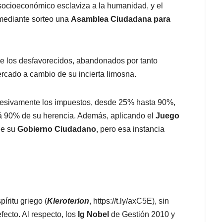
 socioeconómico esclaviza a la humanidad, y el
 mediante sorteo una
Asamblea Ciudadana para
ue los desfavorecidos, abandonados por tanto
ercado a cambio de su incierta limosna.
esivamente los impuestos, desde 25% hasta 90%,
á 90% de su herencia. Además, aplicando el
Juego
de su
Gobierno Ciudadano
, pero esa instancia
íritu griego (
Kleroterion
, https://t.ly/axC5E), sin
fecto. Al respecto, los
Ig Nobel
de Gestión 2010 y