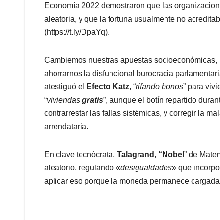
Economía 2022 demostraron que las organizacione
aleatoria, y que la fortuna usualmente no acreditab
(https://t.ly/DpaYq).
Cambiemos nuestras apuestas socioeconómicas, 
ahorrarnos la disfuncional burocracia parlamentar
atestiguó el
Efecto Katz
, “
rifando bonos
” para viv
“
viviendas
gratis
”, aunque el botín repartido duran
contrarrestar las fallas sistémicas, y corregir la 
arrendataria.
En clave tecnócrata,
Talagrand
,
“Nobel
” de Matem
aleatorio, regulando «
desigualdades
» que incorpo
aplicar eso porque la moneda permanece cargada