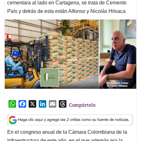
cementara al lado en Cartagena, se trata de Cemento
País y detrás de esta están Alfonso y Nicolás Hilsaca
W
F
X
L
E
T
Compártelo
h
a
i
m
h
a
c
n
a
r
t
e
k
i
e
En el congreso anual de la Cámara Colombiana de la
s
b
e
l
a
Infraestructura de este año, en el que además era la