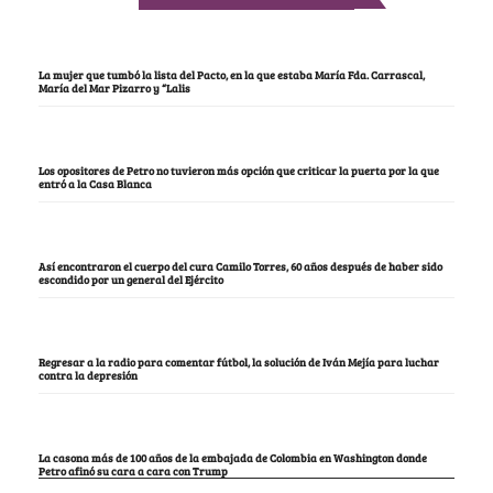
La mujer que tumbó la lista del Pacto, en la que estaba María Fda. Carrascal,
María del Mar Pizarro y “Lalis
Los opositores de Petro no tuvieron más opción que criticar la puerta por la que
entró a la Casa Blanca
Así encontraron el cuerpo del cura Camilo Torres, 60 años después de haber sido
escondido por un general del Ejército
Regresar a la radio para comentar fútbol, la solución de Iván Mejía para luchar
contra la depresión
La casona más de 100 años de la embajada de Colombia en Washington donde
Petro afinó su cara a cara con Trump