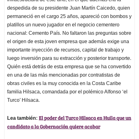
A
o
d
d
p
o
I
s
despedida de su presidente Juan Martín Caicedo, quien
p
k
n
permaneció en el cargo 25 años, apareció con bombos y
platillos un nuevo jugador en el negocio cementero
nacional: Cemento País. No faltaron las preguntas sobre
el origen de esta joven empresa que además exige una
importante inyección de recursos, capital de trabajo y
luego inversión para su extracción y posterior transporte.
Quién está detrás de esta empresa que se ha convertido
en una de las más mencionadas por contratistas de
obras civiles es la muy conocida en la Costa Caribe
familia Hilsaca, comandada por el polémico Alfonso ‘el
Turco’ Hilsaca.
El poder del Turco Hilsaca en Huila que un
Lea también:
candidato a la Gobernación quiere acabar