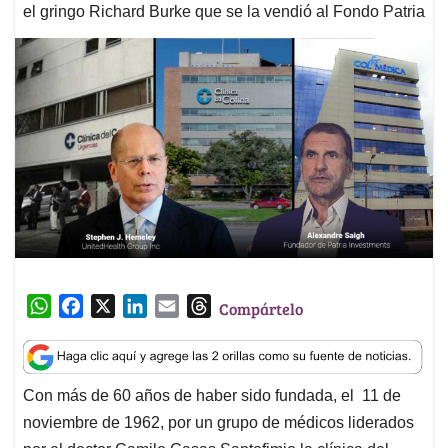
el gringo Richard Burke que se la vendió al Fondo Patria
W
F
X
L
E
T
Compártelo
h
a
i
m
h
a
c
n
a
r
t
e
k
i
e
Con más de 60 años de haber sido fundada, el 11 de
s
b
e
l
a
noviembre de 1962, por un grupo de médicos liderados
A
o
d
d