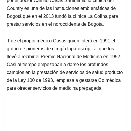
p
o
I
s
por el doctor Camilo Casas Santofimio la clínica del
p
k
n
Country es una de las instituciones emblemáticas de
Bogotá que en el 2013 fundó la clínica La Colina para
prestar servicios en el noroccidente de Bogota.
Fue el propio médico Casas quien lideró en 1991 el
grupo de pioneros de cirugía laparoscópica, que los
llevó a recibir el Premio Nacional de Medicina en 1992.
Casi al tiempo empezaban a darse los profundos
cambios en la prestación de servicios de salud producto
de la Ley 100 de 1993, empieza a gestarse Colmédica
para ofrecer servicios de medicina prepagada.