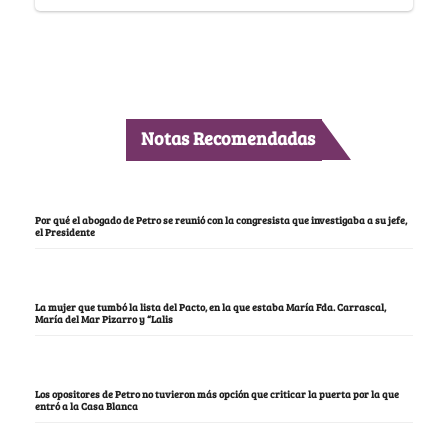
Notas Recomendadas
Por qué el abogado de Petro se reunió con la congresista que investigaba a su jefe,
el Presidente
La mujer que tumbó la lista del Pacto, en la que estaba María Fda. Carrascal,
María del Mar Pizarro y “Lalis
Los opositores de Petro no tuvieron más opción que criticar la puerta por la que
entró a la Casa Blanca