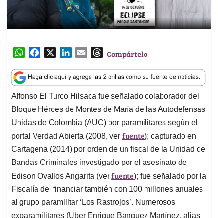
W
F
X
L
E
T
Compártelo
h
a
i
m
h
a
c
n
a
r
t
e
k
i
e
Alfonso El Turco Hilsaca fue señalado colaborador del
s
b
e
l
a
Bloque Héroes de Montes de María de las Autodefensas
A
o
d
d
p
o
I
s
Unidas de Colombia (AUC) por paramilitares según el
p
k
n
fuente
portal Verdad Abierta (2008, ver
); capturado en
Cartagena (2014) por orden de un fiscal de la Unidad de
Bandas Criminales investigado por el asesinato de
fuente
Edison Ovallos Angarita (ver
); fue señalado por la
Fiscalía de financiar también con 100 millones anuales
al grupo paramilitar ‘Los Rastrojos’. Numerosos
exparamilitares (Uber Enrique Banquez Martínez, alias