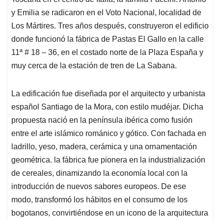
A
o
d
d
p
o
I
s
y Emilia se radicaron en el Voto Nacional, localidad de
p
k
n
Los Mártires. Tres años después, construyeron el edificio
donde funcionó la fábrica de Pastas El Gallo en la calle
11ª # 18 – 36, en el costado norte de la Plaza España y
muy cerca de la estación de tren de La Sabana.
La edificación fue diseñada por el arquitecto y urbanista
español Santiago de la Mora, con estilo mudéjar. Dicha
propuesta nació en la península ibérica como fusión
entre el arte islámico románico y gótico. Con fachada en
ladrillo, yeso, madera, cerámica y una ornamentación
geométrica. la fábrica fue pionera en la industrialización
de cereales, dinamizando la economía local con la
introducción de nuevos sabores europeos. De ese
modo, transformó los hábitos en el consumo de los
bogotanos, convirtiéndose en un icono de la arquitectura