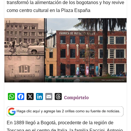
transformó la alimentación de los bogotanos y hoy revive
como centro cultural en la Plaza España
W
F
X
L
E
T
Compártelo
h
a
i
m
h
a
c
n
a
r
t
e
k
i
e
En 1889 llegó a Bogotá, procedente de la región de
s
b
e
l
a
Toscana en el centro de Italia, la familia Faccini. Antonio