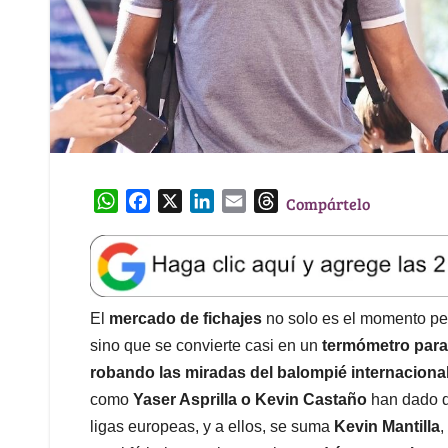
W
F
X
L
E
T
Compártelo
h
a
i
m
h
a
c
n
a
r
t
e
k
i
e
s
b
e
l
a
A
o
d
d
El
mercado de fichajes
no solo es el momento per
p
o
I
s
sino que se convierte casi en un
termómetro para 
p
k
n
robando las miradas del balompié internaciona
como
Yaser Asprilla o Kevin Castaño
han dado d
ligas europeas, y a ellos, se suma
Kevin Mantilla
,