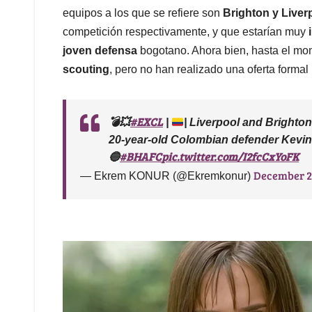
equipos a los que se refiere son
Brighton y Liver
competición respectivamente, y que estarían muy
joven defensa
bogotano. Ahora bien, hasta el m
scouting
, pero no han realizado una oferta formal
#EXCL
💣💥
|
| Liverpool and Brighton
20-year-old Colombian defender Kevin 
#BHAFC
pic.twitter.com/I2fcCxYoFK
🔵
December 2
— Ekrem KONUR (@Ekremkonur)