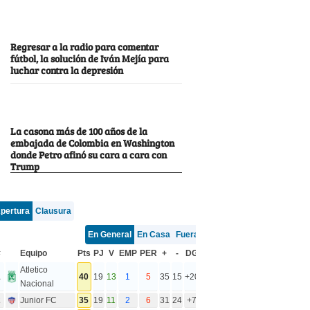
Regresar a la radio para comentar
fútbol, la solución de Iván Mejía para
luchar contra la depresión
La casona más de 100 años de la
embajada de Colombia en Washington
donde Petro afinó su cara a cara con
Trump
pertura
Clausura
En General
En Casa
Fuera
#
Equipo
Pts
PJ
V
EMP
PER
+
-
DG
Atletico
1
40
19
13
1
5
35
15
+20
Nacional
2
Junior FC
35
19
11
2
6
31
24
+7