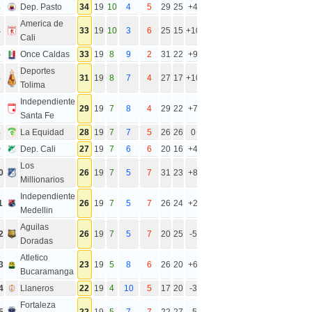
3
Dep. Pasto
34
19
10
4
5
29
25
+4
America de
4
33
19
10
3
6
25
15
+10
Cali
5
Once Caldas
33
19
8
9
2
31
22
+9
Deportes
6
31
19
8
7
4
27
17
+10
Tolima
Independiente
7
29
19
7
8
4
29
22
+7
Santa Fe
8
La Equidad
28
19
7
7
5
26
26
0
9
Dep. Cali
27
19
7
6
6
20
16
+4
Los
0
26
19
7
5
7
31
23
+8
Millionarios
Independiente
1
26
19
7
5
7
26
24
+2
Medellin
Aguilas
2
26
19
7
5
7
20
25
-5
Doradas
Atletico
3
23
19
5
8
6
26
20
+6
Bucaramanga
4
Llaneros
22
19
4
10
5
17
20
-3
Fortaleza
5
22
19
5
7
7
22
27
-5