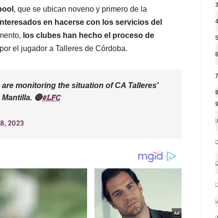
pool
, que se ubican noveno y primero de la
interesados en hacerse con los servicios del
omento,
los clubes han hecho el proceso de
 por el jugador a Talleres de Córdoba.
 are monitoring the situation of CA Talleres'
#LFC
Mantilla.
🔴
1
8, 2023
1
1
1
1
1