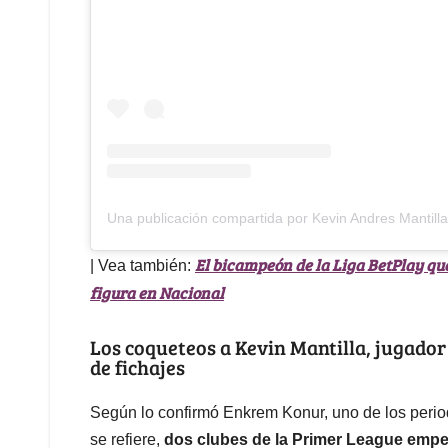
Una publicación compartida por Kevin Andres Mantill
El bicampeón de la Liga BetPlay que
| Vea también:
figura en Nacional
Los coqueteos a Kevin Mantilla, jugador
de fichajes
Según lo confirmó Enkrem Konur, uno de los period
se refiere,
dos clubes de la Primer League empez