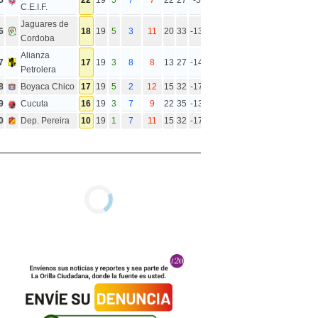
C.E.I.F.
Jaguares de
6
18
19
5
3
11
20
33
-13
Cordoba
Alianza
7
17
19
3
8
8
13
27
-14
Petrolera
8
Boyaca Chico
17
19
5
2
12
15
32
-17
9
Cucuta
16
19
3
7
9
22
35
-13
0
Dep. Pereira
10
19
1
7
11
15
32
-17