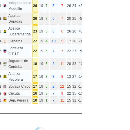
Independiente
1
26
19
7
5
7
26
24
+2
Medellin
Aguilas
2
26
19
7
5
7
20
25
-5
Doradas
Atletico
3
23
19
5
8
6
26
20
+6
Bucaramanga
4
Llaneros
22
19
4
10
5
17
20
-3
Fortaleza
5
22
19
5
7
7
22
27
-5
C.E.I.F.
Jaguares de
6
18
19
5
3
11
20
33
-13
Cordoba
Alianza
7
17
19
3
8
8
13
27
-14
Petrolera
8
Boyaca Chico
17
19
5
2
12
15
32
-17
9
Cucuta
16
19
3
7
9
22
35
-13
0
Dep. Pereira
10
19
1
7
11
15
32
-17