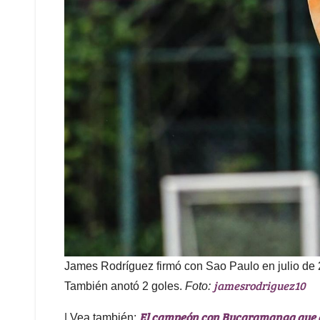
James Rodríguez firmó con Sao Paulo en julio de 2
jamesrodriguez10
También anotó 2 goles.
Foto:
El campeón con Bucaramanga que est
| Vea también: