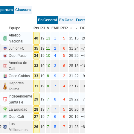
pertura
Clausura
En General
En Casa
Fuera
#
Equipo
Pts
PJ
V
EMP
PER
+
-
DG
Atletico
1
40
19
13
1
5
35
15
+20
Nacional
2
Junior FC
35
19
11
2
6
31
24
+7
3
Dep. Pasto
34
19
10
4
5
29
25
+4
America de
4
33
19
10
3
6
25
15
+10
Cali
5
Once Caldas
33
19
8
9
2
31
22
+9
Deportes
6
31
19
8
7
4
27
17
+10
Tolima
Independiente
7
29
19
7
8
4
29
22
+7
Santa Fe
8
La Equidad
28
19
7
7
5
26
26
0
9
Dep. Cali
27
19
7
6
6
20
16
+4
Los
0
26
19
7
5
7
31
23
+8
Millionarios