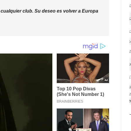
1
 cualquier club. Su deseo es volver a Europa
1
1
1
1
1
1
1
1
2