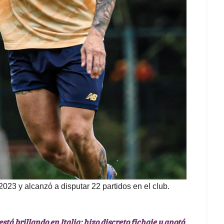
023 y alcanzó a disputar 22 partidos en el club.
á brillando en Italia; hizo discreto fichaje y anotó