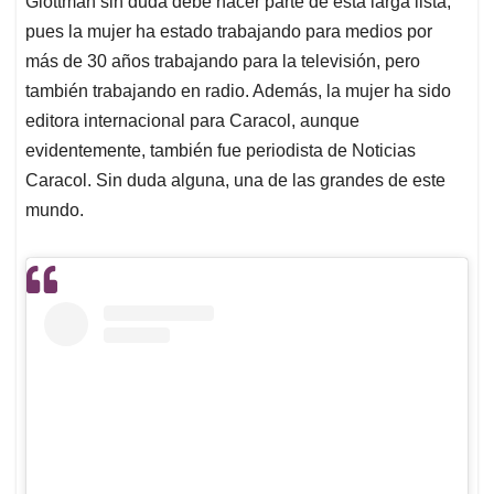
p
o
I
s
Glottman sin duda debe hacer parte de esta larga lista,
p
k
n
pues la mujer ha estado trabajando para medios por
más de 30 años trabajando para la televisión, pero
también trabajando en radio. Además, la mujer ha sido
editora internacional para Caracol, aunque
evidentemente, también fue periodista de Noticias
Caracol. Sin duda alguna, una de las grandes de este
mundo.