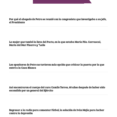
Por qué el abogado de Petro se reunió con la congresista que investigaba a su jefe,
el Presidente
La mujer que tumbó la lista del Pacto, en la que estaba María Fda. Carrascal,
María del Mar Pizarro y “Lalis
Los opositores de Petro no tuvieron más opción que criticar la puerta por la que
entró a la Casa Blanca
Así encontraron el cuerpo del cura Camilo Torres, 60 años después de haber sido
escondido por un general del Ejército
Regresar a la radio para comentar fútbol, la solución de Iván Mejía para luchar
contra la depresión