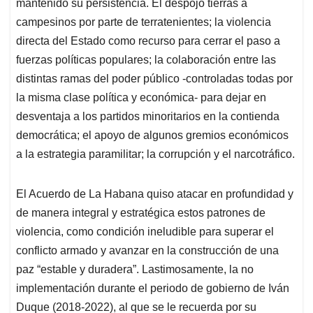
p
o
I
s
mantenido su persistencia. El despojo tierras a
p
k
n
campesinos por parte de terratenientes; la violencia
directa del Estado como recurso para cerrar el paso a
fuerzas políticas populares; la colaboración entre las
distintas ramas del poder público -controladas todas por
la misma clase política y económica- para dejar en
desventaja a los partidos minoritarios en la contienda
democrática; el apoyo de algunos gremios económicos
a la estrategia paramilitar; la corrupción y el narcotráfico.
El Acuerdo de La Habana quiso atacar en profundidad y
de manera integral y estratégica estos patrones de
violencia, como condición ineludible para superar el
conflicto armado y avanzar en la construcción de una
paz “estable y duradera”. Lastimosamente, la no
implementación durante el periodo de gobierno de Iván
Duque (2018-2022), al que se le recuerda por su