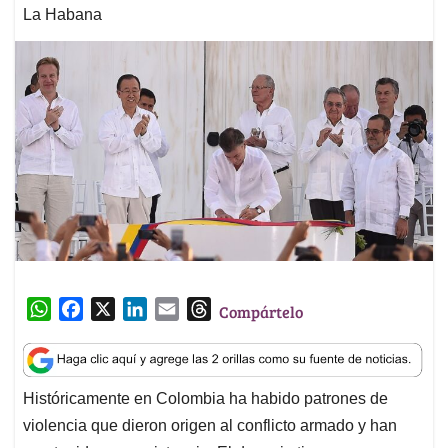
La Habana
W
F
X
L
E
T
Compártelo
h
a
i
m
h
a
c
n
a
r
t
e
k
i
e
Históricamente en Colombia ha habido patrones de
s
b
e
l
a
violencia que dieron origen al conflicto armado y han
A
o
d
d