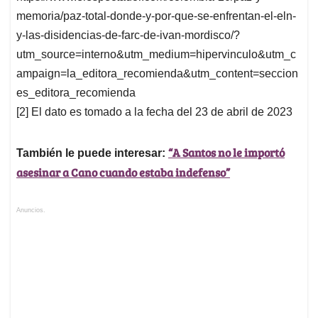
memoria/paz-total-donde-y-por-que-se-enfrentan-el-eln-
y-las-disidencias-de-farc-de-ivan-mordisco/?
utm_source=interno&utm_medium=hipervinculo&utm_c
ampaign=la_editora_recomienda&utm_content=seccion
es_editora_recomienda
[2] El dato es tomado a la fecha del 23 de abril de 2023
“A Santos no le importó
También le puede interesar:
asesinar a Cano cuando estaba indefenso”
Anuncios.