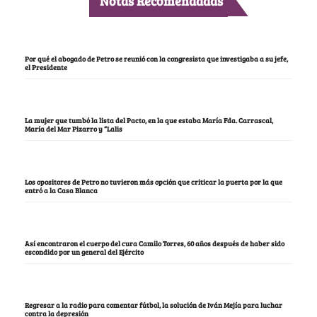
Notas Recomendadas
Por qué el abogado de Petro se reunió con la congresista que investigaba a su jefe,
el Presidente
La mujer que tumbó la lista del Pacto, en la que estaba María Fda. Carrascal,
María del Mar Pizarro y “Lalis
Los opositores de Petro no tuvieron más opción que criticar la puerta por la que
entró a la Casa Blanca
Así encontraron el cuerpo del cura Camilo Torres, 60 años después de haber sido
escondido por un general del Ejército
Regresar a la radio para comentar fútbol, la solución de Iván Mejía para luchar
contra la depresión