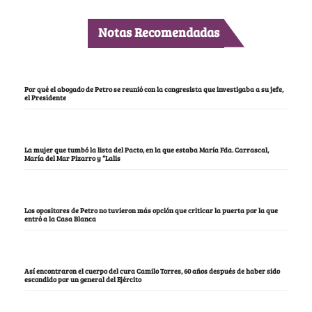
Notas Recomendadas
Por qué el abogado de Petro se reunió con la congresista que investigaba a su jefe,
el Presidente
La mujer que tumbó la lista del Pacto, en la que estaba María Fda. Carrascal,
María del Mar Pizarro y “Lalis
Los opositores de Petro no tuvieron más opción que criticar la puerta por la que
entró a la Casa Blanca
Así encontraron el cuerpo del cura Camilo Torres, 60 años después de haber sido
escondido por un general del Ejército