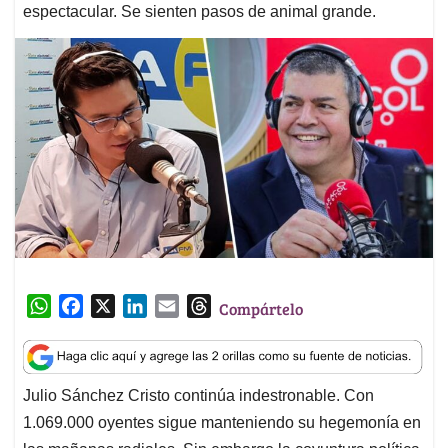
espectacular. Se sienten pasos de animal grande.
W
F
X
L
E
T
Compártelo
h
a
i
m
h
a
c
n
a
r
t
e
k
i
e
Julio Sánchez Cristo continúa indestronable. Con
s
b
e
l
a
1.069.000 oyentes sigue manteniendo su hegemonía en
A
o
d
d