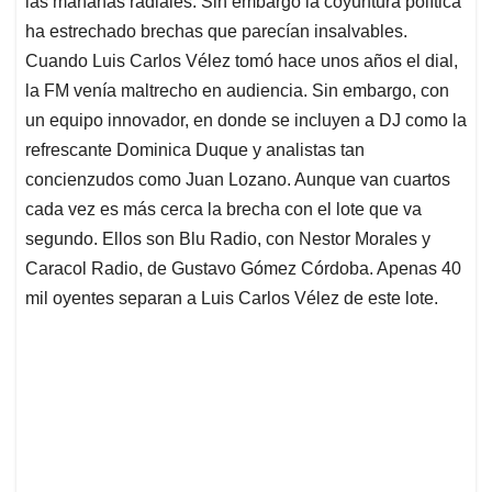
p
o
I
s
las mañanas radiales. Sin embargo la coyuntura política
p
k
n
ha estrechado brechas que parecían insalvables.
Cuando Luis Carlos Vélez tomó hace unos años el dial,
la FM venía maltrecho en audiencia. Sin embargo, con
un equipo innovador, en donde se incluyen a DJ como la
refrescante Dominica Duque y analistas tan
concienzudos como Juan Lozano. Aunque van cuartos
cada vez es más cerca la brecha con el lote que va
segundo. Ellos son Blu Radio, con Nestor Morales y
Caracol Radio, de Gustavo Gómez Córdoba. Apenas 40
mil oyentes separan a Luis Carlos Vélez de este lote.