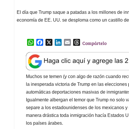
El día que Trump saque a patadas a los millones de inm
economía de EE. UU. se desploma como un castillo de
W
F
X
L
E
T
Compártelo
h
a
i
m
h
a
c
n
a
r
t
e
k
i
e
s
b
e
l
a
A
o
d
d
Muchos se temen (y con algo de razón cuando rec
p
o
I
s
la inesperada victoria de Trump en las elecciones
p
k
n
automáticas deportaciones masivas de inmigrante
Igualmente albergan el temor que Trump no solo v
separe a los estadounidenses de los mexicanos y c
manera drástica toda inmigración hacía Estados U
los países árabes.