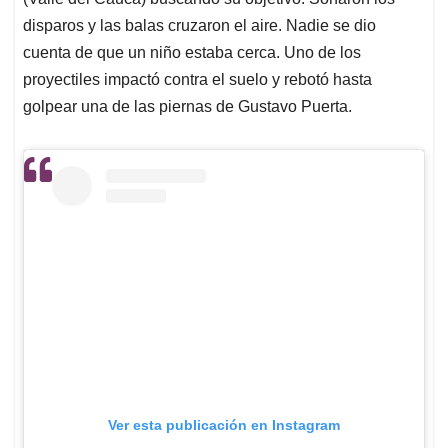
A
o
d
d
p
o
I
s
disparos y las balas cruzaron el aire. Nadie se dio
p
k
n
cuenta de que un niño estaba cerca. Uno de los
proyectiles impactó contra el suelo y rebotó hasta
golpear una de las piernas de Gustavo Puerta.
Ver esta publicación en Instagram