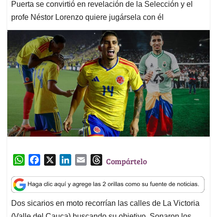
Puerta se convirtió en revelación de la Selección y el
profe Néstor Lorenzo quiere jugársela con él
W
F
X
L
E
T
Compártelo
h
a
i
m
h
a
c
n
a
r
t
e
k
i
e
Dos sicarios en moto recorrían las calles de La Victoria
s
b
e
l
a
(Valle del Cauca) buscando su objetivo. Sonaron los