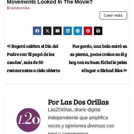
Bogotá celebra el Día del
Fue gordo, una bala entró en
Padre con 'El papá de los
su pierna, pocos creían en él y
asados', más de 30
hoy con su buen fútbol le pelea
restaurantes a cielo abierto
el lugar a Richad Ríos
Por
Las Dos Orillas
Las2Orillas, diario digital
independiente que amplifica
voces y opiniones diversas con
rigor y compromiso.