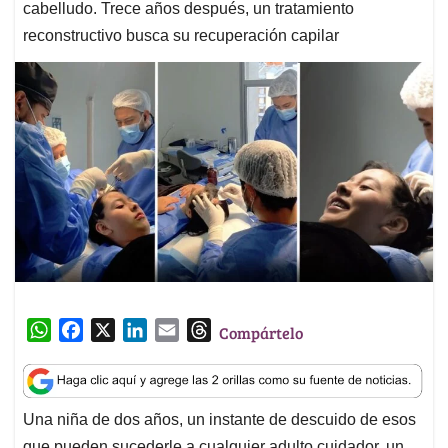
cabelludo. Trece años después, un tratamiento
reconstructivo busca su recuperación capilar
W
F
X
L
E
T
Compártelo
h
a
i
m
h
a
c
n
a
r
t
e
k
i
e
Una niña de dos años, un instante de descuido de esos
s
b
e
l
a
que pueden sucederle a cualquier adulto cuidador, un