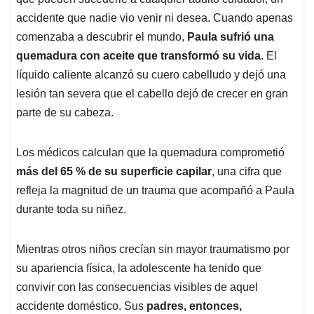
A
o
d
d
p
o
I
s
accidente que nadie vio venir ni desea. Cuando apenas
p
k
n
comenzaba a descubrir el mundo,
Paula sufrió una
quemadura con aceite que transformó su vida
. El
líquido caliente alcanzó su cuero cabelludo y dejó una
lesión tan severa que el cabello dejó de crecer en gran
parte de su cabeza.
Los médicos calculan que la quemadura comprometió
más del 65 % de su superficie capilar
, una cifra que
refleja la magnitud de un trauma que acompañó a Paula
durante toda su niñez.
Mientras otros niños crecían sin mayor traumatismo por
su apariencia física, la adolescente ha tenido que
convivir con las consecuencias visibles de aquel
accidente doméstico. Sus
padres, entonces,