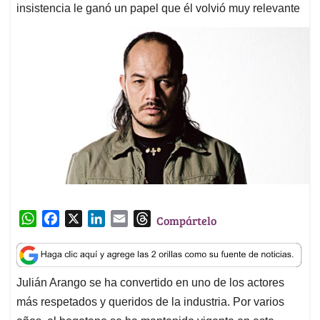
insistencia le ganó un papel que él volvió muy relevante
W
F
X
L
E
T
Compártelo
h
a
i
m
h
a
c
n
a
r
t
e
k
i
e
Julián Arango se ha convertido en uno de los actores
s
b
e
l
a
más respetados y queridos de la industria. Por varios
A
o
d
d