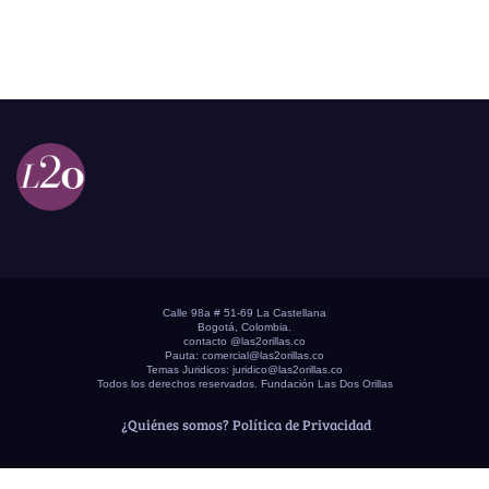
Calle 98a # 51-69 La Castellana
Bogotá, Colombia.
contacto @las2orillas.co
Pauta:
comercial@las2orillas.co
Temas Juridicos:
juridico@las2orillas.co
Todos los derechos reservados. Fundación Las Dos Orillas
¿Quiénes somos?
Política de Privacidad