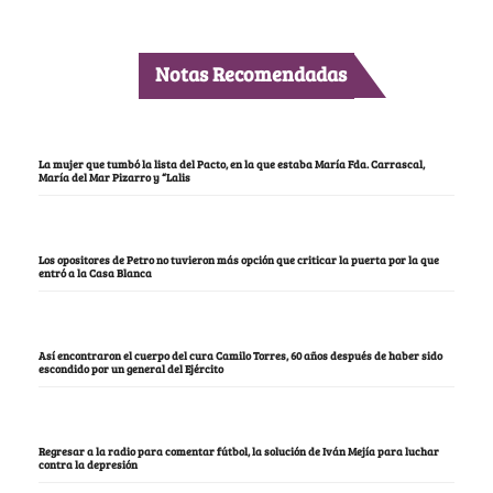
Notas Recomendadas
La mujer que tumbó la lista del Pacto, en la que estaba María Fda. Carrascal,
María del Mar Pizarro y “Lalis
Los opositores de Petro no tuvieron más opción que criticar la puerta por la que
entró a la Casa Blanca
Así encontraron el cuerpo del cura Camilo Torres, 60 años después de haber sido
escondido por un general del Ejército
Regresar a la radio para comentar fútbol, la solución de Iván Mejía para luchar
contra la depresión