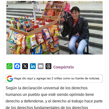
W
F
X
L
E
T
Compártelo
h
a
i
m
h
a
c
n
a
r
t
e
k
i
e
Según la declaración universal de los derechos
s
b
e
l
a
humanos un pueblo que esté siendo oprimido tiene
A
o
d
d
p
o
I
s
derecho a defenderse, y el derecho al trabajo hace parte
p
k
n
de los derechos fundamentales de los derechos