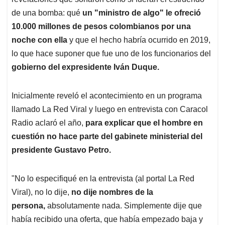
A
o
d
d
p
o
I
s
de una bomba: qué
un "ministro de algo" le ofreció
p
k
n
10.000 millones de pesos colombianos por una
noche con ella
y que el hecho habría ocurrido en 2019,
lo que hace suponer que fue uno de los funcionarios del
gobierno del expresidente Iván Duque.
Inicialmente reveló el acontecimiento en un programa
llamado La Red Viral y luego en entrevista con Caracol
Radio aclaró el año,
para explicar que el hombre en
cuestión no hace parte del gabinete ministerial del
presidente Gustavo Petro.
"No lo especifiqué en la entrevista (al portal La Red
Viral), no lo dije,
no dije nombres de la
persona,
absolutamente nada. Simplemente dije que
había recibido una oferta, que había empezado baja y