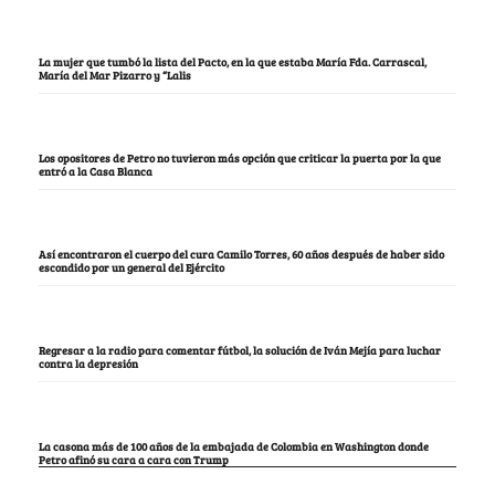
La mujer que tumbó la lista del Pacto, en la que estaba María Fda. Carrascal,
María del Mar Pizarro y “Lalis
Los opositores de Petro no tuvieron más opción que criticar la puerta por la que
entró a la Casa Blanca
Así encontraron el cuerpo del cura Camilo Torres, 60 años después de haber sido
escondido por un general del Ejército
Regresar a la radio para comentar fútbol, la solución de Iván Mejía para luchar
contra la depresión
La casona más de 100 años de la embajada de Colombia en Washington donde
Petro afinó su cara a cara con Trump