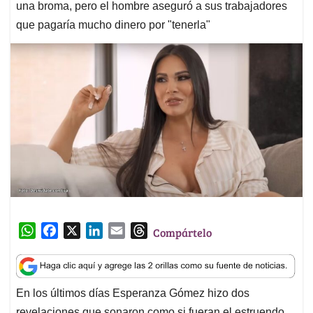
una broma, pero el hombre aseguró a sus trabajadores
que pagaría mucho dinero por "tenerla"
W
F
X
L
E
T
Compártelo
h
a
i
m
h
a
c
n
a
r
t
e
k
i
e
En los últimos días Esperanza Gómez hizo dos
s
b
e
l
a
revelaciones que sonaron como si fueran el estruendo