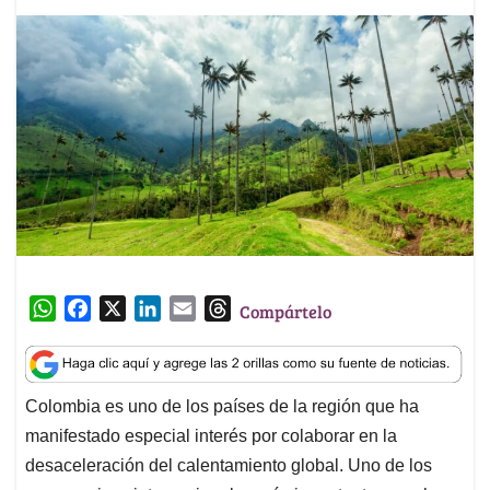
W
F
X
L
E
T
Compártelo
h
a
i
m
h
a
c
n
a
r
t
e
k
i
e
Colombia es uno de los países de la región que ha
s
b
e
l
a
manifestado especial interés por colaborar en la
A
o
d
d
p
o
I
s
desaceleración del calentamiento global. Uno de los