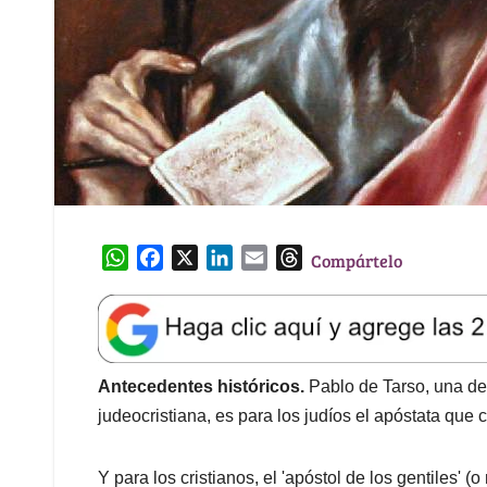
W
F
X
L
E
T
Compártelo
h
a
i
m
h
a
c
n
a
r
t
e
k
i
e
s
b
e
l
a
A
o
d
d
Antecedentes históricos.
Pablo de Tarso, una de 
p
o
I
s
judeocristiana, es para los judíos el apóstata que
p
k
n
Y para los cristianos, el 'apóstol de los gentiles' 