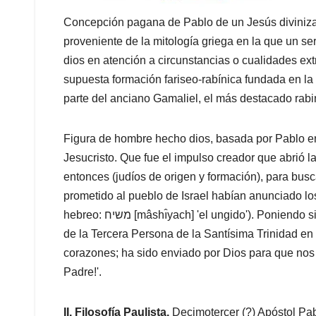
Concepción pagana de Pablo de un Jesús diviniza
proveniente de la mitología griega en la que un se
dios en atención a circunstancias o cualidades ex
supuesta formación fariseo-rabínica fundada en la 
parte del anciano Gamaliel, el más destacado rabi
Figura de hombre hecho dios, basada por Pablo en
Jesucristo. Que fue el impulso creador que abrió 
entonces (judíos de origen y formación), para busc
prometido al pueblo de Israel habían anunciado los
hebreo: משיח [mâshı̂yach] 'el ungido'). Poniendo siempre Pablo de relieve en sus escritos, la presencia
de la Tercera Persona de la Santísima Trinidad en la
corazones; ha sido enviado por Dios para que nos 
Padre!'.
II. Filosofía Paulista.
Decimotercer (?) Apóstol Pa