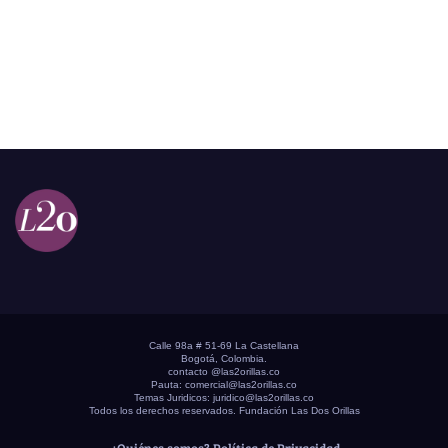
Calle 98a # 51-69 La Castellana
Bogotá, Colombia.
contacto @las2orillas.co
Pauta:
comercial@las2orillas.co
Temas Juridicos:
juridico@las2orillas.co
Todos los derechos reservados. Fundación Las Dos Orillas
¿Quiénes somos?
Política de Privacidad