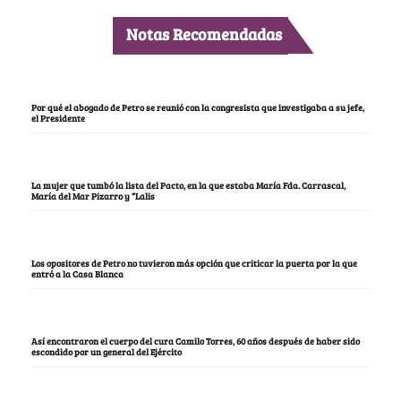
Notas Recomendadas
Por qué el abogado de Petro se reunió con la congresista que investigaba a su jefe,
el Presidente
La mujer que tumbó la lista del Pacto, en la que estaba María Fda. Carrascal,
María del Mar Pizarro y “Lalis
Los opositores de Petro no tuvieron más opción que criticar la puerta por la que
entró a la Casa Blanca
Así encontraron el cuerpo del cura Camilo Torres, 60 años después de haber sido
escondido por un general del Ejército