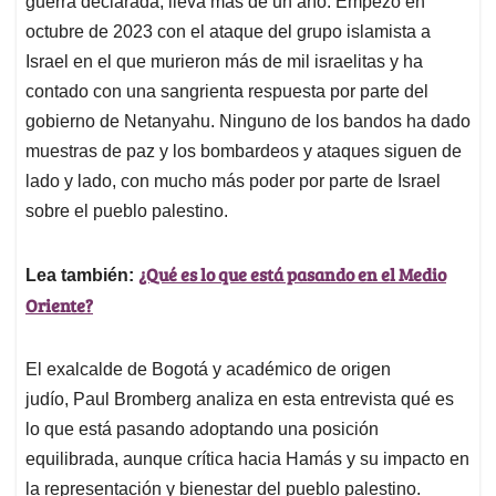
p
o
I
s
guerra declarada, lleva más de un año. Empezó en
p
k
n
octubre de 2023 con el ataque del grupo islamista a
Israel en el que murieron más de mil israelitas y ha
contado con una sangrienta respuesta por parte del
gobierno de Netanyahu. Ninguno de los bandos ha dado
muestras de paz y los bombardeos y ataques siguen de
lado y lado, con mucho más poder por parte de Israel
sobre el pueblo palestino.
¿Qué es lo que está pasando en el Medio
Lea también:
Oriente?
El exalcalde de Bogotá y académico de origen
judío, Paul Bromberg analiza en esta entrevista qué es
lo que está pasando adoptando una posición
equilibrada, aunque crítica hacia Hamás y su impacto en
la representación y bienestar del pueblo palestino.