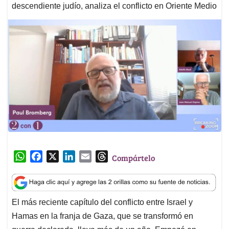
descendiente judío, analiza el conflicto en Oriente Medio
W
F
X
L
E
T
Compártelo
h
a
i
m
h
a
c
n
a
r
t
e
k
i
e
El más reciente capítulo del conflicto entre Israel y
s
b
e
l
a
Hamas en la franja de Gaza, que se transformó en
A
o
d
d